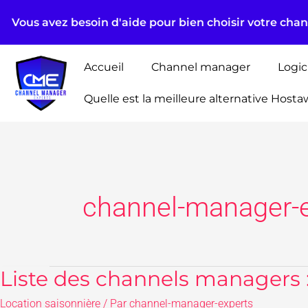
Aller
Vous avez besoin d'aide pour bien choisir votre cha
au
contenu
Accueil
Channel manager
Logic
Quelle est la meilleure alternative Hosta
channel-manager-
Liste des channels managers : 
Liste
des
Location saisonnière
/ Par
channel-manager-experts