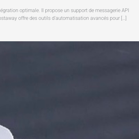
tégration optimale. Il propose un support de messagerie API
Hostaway offre des outils d’automatisation avancés pour […]