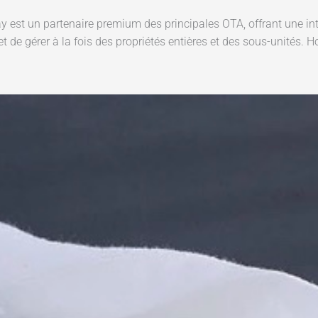
y est un partenaire premium des principales OTA, offrant une in
t de gérer à la fois des propriétés entières et des sous-unités. 