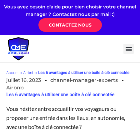
Aller
Vous avez besoin d'aide pour bien choisir votre channel
au
manager ? Contactez nous par mail :)
contenu
CONTACTEZ NOUS
Channel 
Logiciel
Airdna & 
Quelle est la meilleure alternative Hostaway : 
Accueil
»
Airbnb
»
Les 6 avantages à utiliser une boîte à clé connectée
juillet 16, 2023
channel-manager-experts
Airbnb
Les 6 avantages à utiliser une boîte à clé connectée
Vous hésitez entre accueillir vos voyageurs ou
proposer une entrée dans les lieux, en autonomie,
avec une boîte à clé connectée ?