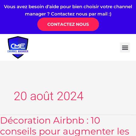
Aller
Vous avez besoin d'aide pour bien choisir votre channel
au
manager ? Contactez nous par mail :)
contenu
CONTACTEZ NOUS
Channel 
Logiciel
Airdna & 
Quelle est la meilleure alternative Hostaway : 
20 août 2024
Décoration Airbnb : 10
Décoration
Airbnb
conseils pour augmenter les
: