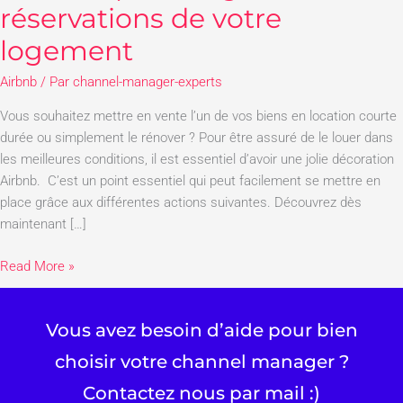
réservations de votre
10
conseils
logement
pour
augmenter
Airbnb
/ Par
channel-manager-experts
les
Vous souhaitez mettre en vente l’un de vos biens en location courte
réservations
durée ou simplement le rénover ? Pour être assuré de le louer dans
de
les meilleures conditions, il est essentiel d’avoir une jolie décoration
votre
Airbnb. C’est un point essentiel qui peut facilement se mettre en
logement
place grâce aux différentes actions suivantes. Découvrez dès
maintenant […]
Read More »
Vous avez besoin d’aide pour bien
choisir votre channel manager ?
Contactez nous par mail :)