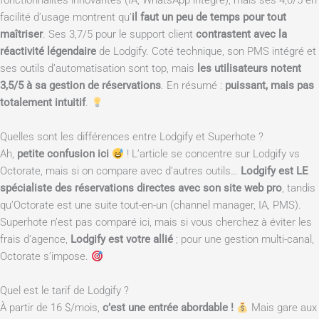
fonctionnalités innovantes (IA, WhatsApp intégré), mais ses 4,0/5 en
facilité d’usage montrent qu’
il faut un peu de temps pour tout
maîtriser
. Ses 3,7/5 pour le support client
contrastent avec la
réactivité légendaire
de Lodgify. Coté technique, son PMS intégré et
ses outils d’automatisation sont top, mais
les utilisateurs notent
3,5/5 à sa gestion de réservations
. En résumé :
puissant, mais pas
totalement intuitif
.
Quelles sont les différences entre Lodgify et Superhote ?
Ah,
petite confusion ici
! L’article se concentre sur Lodgify vs
Octorate, mais si on compare avec d’autres outils…
Lodgify est LE
spécialiste des réservations directes avec son site web pro
, tandis
qu’Octorate est une suite tout-en-un (channel manager, IA, PMS).
Superhote n’est pas comparé ici, mais si vous cherchez à éviter les
frais d’agence,
Lodgify est votre allié
; pour une gestion multi-canal,
Octorate s’impose.
Quel est le tarif de Lodgify ?
À partir de 16 $/mois,
c’est une entrée abordable !
Mais gare aux