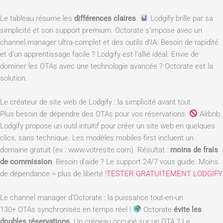
Le tableau résume les
différences claires
.
Lodgify brille par sa
simplicité et son support premium. Octorate s’impose avec un
channel manager ultra-complet et des outils d’IA. Besoin de rapidité
et d’un apprentissage facile ? Lodgify est l’allié idéal. Envie de
dominer les OTAs avec une technologie avancée ? Octorate est la
solution.
Le créateur de site web de Lodgify : la simplicité avant tout
Plus besoin de dépendre des OTAs pour vos réservations.
Airbnb
Lodgify propose un outil intuitif pour créer un site web en quelques
clics, sans technique. Les modèles mobiles-first incluent un
domaine gratuit (ex : www.votresite.com). Résultat :
moins de frais
de commission
. Besoin d’aide ? Le support 24/7 vous guide. Moins
de dépendance = plus de liberté !
TESTER GRATUITEMENT LODGIFY
Le channel manager d’Octorate : la puissance tout-en-un
130+ OTAs synchronisés en temps réel !
Octorate
évite les
doubles réservations
. Un créneau occupé sur un OTA ? Le