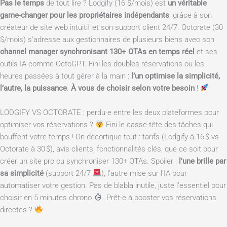
Pas le temps
de tout lire ? Lodgify (16 $/mois) est
un véritable
game-changer pour les propriétaires indépendants
, grâce à son
créateur de site web intuitif et son support client 24/7. Octorate (30
$/mois) s’adresse aux gestionnaires de plusieurs biens avec son
channel manager synchronisant 130+ OTAs en temps réel
et ses
outils IA comme OctoGPT. Fini les doubles réservations ou les
heures passées à tout gérer à la main :
l’un optimise la simplicité,
l’autre, la puissance
.
À vous de choisir selon votre besoin
!
LODGIFY VS OCTORATE : perdu·e entre les deux plateformes pour
optimiser vos réservations ?
Fini le casse-tête des tâches qui
bouffent votre temps ! On décortique tout : tarifs (Lodgify à 16 $ vs
Octorate à 30 $), avis clients, fonctionnalités clés, que ce soit pour
créer un site pro ou synchroniser 130+ OTAs. Spoiler :
l’une brille par
sa simplicité
(support 24/7
), l’autre mise sur l’IA pour
automatiser votre gestion. Pas de blabla inutile, juste l’essentiel pour
choisir en 5 minutes chrono
. Prêt·e à booster vos réservations
directes ?