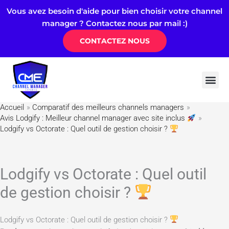
Aller
Vous avez besoin d'aide pour bien choisir votre channel
au
manager ? Contactez nous par mail :)
contenu
CONTACTEZ NOUS
Channel 
Logiciel
Airdna & 
Quelle est la meilleure alternative Hostaway : 
Accueil
Comparatif des meilleurs channels managers
Avis Lodgify : Meilleur channel manager avec site inclus
Lodgify vs Octorate : Quel outil de gestion choisir ?
Lodgify vs Octorate : Quel outil
de gestion choisir ?
Lodgify vs Octorate : Quel outil de gestion choisir ?