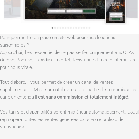
Pourquoi mettre en place un site web pour mes locations
saisonnières ?
Aujourd’hui, il est essentiel de ne pas se fier uniquement aux OTAs
(Airbnb, Booking, Expédia). En effet, l’existence d’un site internet est
pour nous vitale.
Tout d’abord, il vous permet de créer un canal de ventes
supplémentaire. Mais surtout il évitera une partie des commissions
car bien entendu il
est sans commission et totalement intégré
.
Vos tarifs et disponibilités seront mis à jour automatiquement. L’outil
regroupera toutes les ventes générées dans votre tableau de
statistiques.