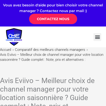
Aller
Vous avez besoin d'aide pour bien choisir votre channel
au
manager ? Contactez nous par mail :)
contenu
CONTACTEZ NOUS
Channel 
Logiciel
Airdna & 
Quelle est la meilleure alternative Hostaway : 
Accueil
Comparatif des meilleurs channels managers
Avis Eviivo – Meilleur choix de channel manager pour votre location
saisonnière ? Guide complet : Note, prix et alternatives :
Avis Eviivo – Meilleur choix de
channel manager pour votre
location saisonnière ? Guide