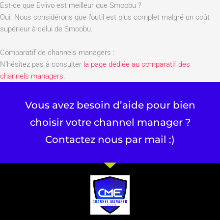
Est-ce que Eviivo est meilleur que Smoobu ?
Oui. Nous considérons que l’outil est plus complet malgré un coût
supérieur à celui de Smoobu.
Comparatif de channels managers :
N’hésitez pas à consulter
la page dédiée au comparatif des
channels managers.
Vous avez besoin d’aide pour bien
choisir votre channel manager ?
Contactez nous par mail :)