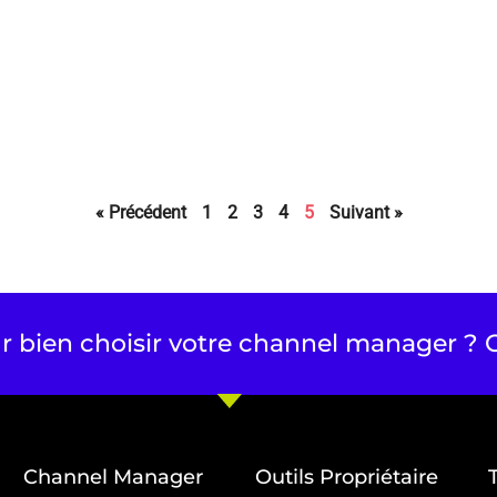
« Précédent
1
2
3
4
5
Suivant »
r bien choisir votre channel manager ? C
Channel Manager
Outils Propriétaire